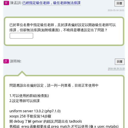
陳孟訓
:
已經指定級任老師，級任老師無法排課
1F
回覆
2016-05-04 16:01
已於單位名冊中指定級任老師，且於課表偏好設定以開啟級任老師可以
排課，但卻無法排課(如附檔畫面)，不曉得是哪邊設定出了問題？
謝雨翰
:
2F
回覆
2016-08-25 21:33
問題應該出在偏好設定，請一列一列查看，目前正常使用中
1.可以使用的群組(檢查點)
2.設定導師可以排課
uniform server 13.0.2 (php7.1.0)
xoops 258 手動安裝14步驟
開 debug 了解 getvar 的錯誤,問題出在 tadtools
舊模組 ereg 函數都要改成 preg_match 才可以使用 (像 x_user, mytabs)