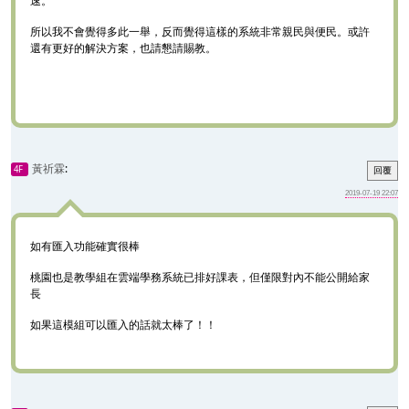
速。
所以我不會覺得多此一舉，反而覺得這樣的系統非常親民與便民。或許
還有更好的解決方案，也請懇請賜教。
黃祈霖
:
4F
回覆
2019-07-19 22:07
如有匯入功能確實很棒
桃園也是教學組在雲端學務系統已排好課表，但僅限對內不能公開給家
長
如果這模組可以匯入的話就太棒了！！