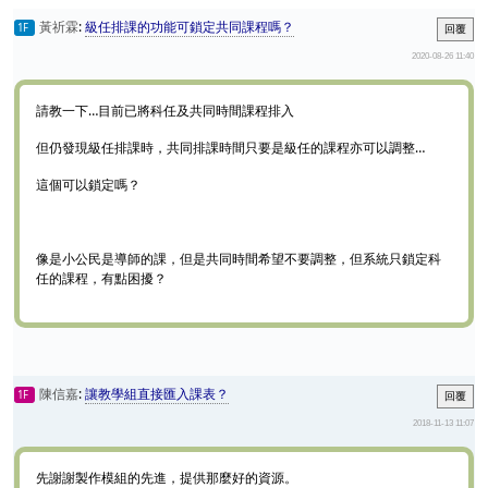
Post List
黃祈霖
:
級任排課的功能可鎖定共同課程嗎？
1F
回覆
2020-08-26 11:40
請教一下…目前已將科任及共同時間課程排入
但仍發現級任排課時，共同排課時間只要是級任的課程亦可以調整…
這個可以鎖定嗎？
像是小公民是導師的課，但是共同時間希望不要調整，但系統只鎖定科
任的課程，有點困擾？
陳信嘉
:
讓教學組直接匯入課表？
1F
回覆
2018-11-13 11:07
先謝謝製作模組的先進，提供那麼好的資源。