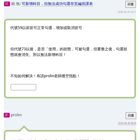
銘 無
:
可新增科目，但無法成功勾選存至編排課表
1F
回覆
2018-08-29 23:17
代號59以前皆可正常勾選，增加或取消皆可
但代號73以後，是否「使用」的狀態，可被勾選，但重整之後，勾選狀
態就會消失。所以無法新增科目！
不知如何解決！有請prolin老師撥空指點！
prolin
:
2F
回覆
2018-08-30 08:20