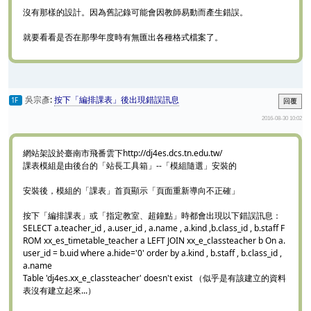
沒有那樣的設計。因為舊記錄可能會因教師易動而產生錯誤。
就要看看是否在那學年度時有無匯出各種格式檔案了。
吳宗彥
:
按下「編排課表」後出現錯誤訊息
1F
回覆
2016-08-30 10:02
網站架設於臺南市飛番雲下http://dj4es.dcs.tn.edu.tw/
課表模組是由後台的「站長工具箱」--「模組隨選」安裝的
安裝後，模組的「課表」首頁顯示「頁面重新導向不正確」
按下「編排課表」或「指定教室、超鐘點」時都會出現以下錯誤訊息：
SELECT a.teacher_id , a.user_id , a.name , a.kind ,b.class_id , b.staff F
ROM xx_es_timetable_teacher a LEFT JOIN xx_e_classteacher b On a.
user_id = b.uid where a.hide='0' order by a.kind , b.staff , b.class_id ,
a.name
Table 'dj4es.xx_e_classteacher' doesn't exist （似乎是有該建立的資料
表沒有建立起來...）