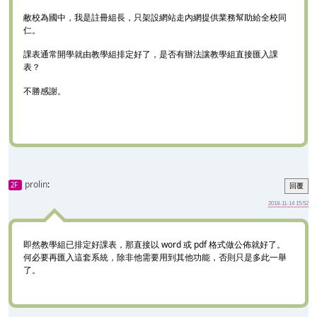
敝校為國中，我是註冊組長，只架設網站走內網提供業務幫助給全校同
仁。
課表通常開學就由教學組排定好了，是否有辦法讓教學組直接匯入課
表？
不勝感謝。
prolin
:
2F
回覆
2018-11-14 15:52
即然教學組已排定好課表，那直接以 word 或 pdf 格式做公佈就好了。
何必要再匯入這套系統，除非他需要用到其他功能，否則只是多此一舉
了。