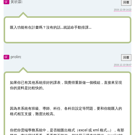
黃祈霖
:
5F
回覆
2019-12-09 14:22
匯入功能有在計畫嗎？沒有的話…就認命手動排課…
prolin
:
6F
回覆
2019-12-10 08:47
如果你已有其他系統排好的課表，我覺得重新做一個模組，直接來呈現
你的資料是比較快的。
因為本系統有班級、導師、科任、各科目設定等問題，要和你能匯入的
格式相互支援，難度比較高。
你把你雲端學務系統中，是否能匯出格式（excel 或 xml 格式...），有那