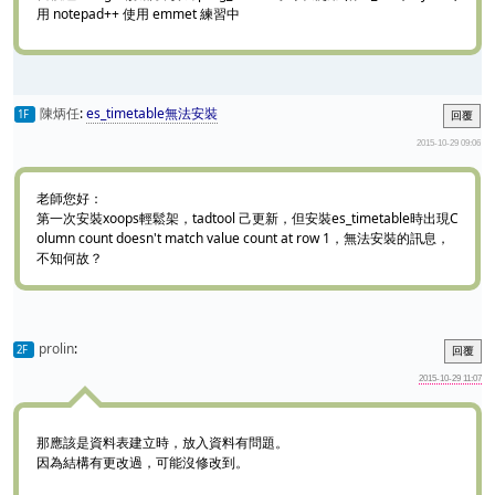
用 notepad++ 使用 emmet 練習中
陳炳任
:
es_timetable無法安裝
1F
回覆
2015-10-29 09:06
老師您好：
第一次安裝xoops輕鬆架，tadtool 己更新，但安裝es_timetable時出現C
olumn count doesn't match value count at row 1，無法安裝的訊息，
不知何故？
prolin
:
2F
回覆
2015-10-29 11:07
那應該是資料表建立時，放入資料有問題。
因為結構有更改過，可能沒修改到。