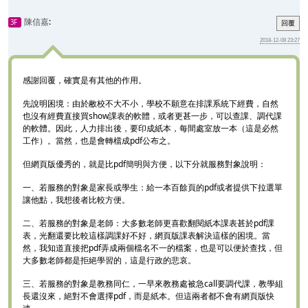
陳信嘉
:
3F
回覆
2018-12-08 23:27
感謝回覆，確實是有其他的作用。
先說明困境：由於敝校不大不小，學校不願意在排課系統下經費，自然
也沒有經費直接買show課表的軟體，或者更甚一步，可以查課、調代課
的軟體。因此，人力排出後，要印成紙本，每間處室放一本（這是必然
工作）。當然，也是會轉檔成pdf公布之。
但網頁版優秀的，就是比pdf簡明與方便，以下分就服務對象說明：
一、若服務的對象是家長或學生：給一本百餘頁的pdf或者提供下拉選單
讓他點，我想後者比較方便。
二、若服務的對象是老師：大多數老師更喜歡翻閱紙本課表甚於pdf課
表，光翻還要比較這樣調課好不好，網頁版課表解決這樣的困境。當
然，我知道直接把pdf弄成兩個檔名不一的檔案，也是可以便於查找，但
大多數老師都是拒絕學習的，這是行政的悲哀。
三、若服務的對象是教務同仁，一早來教務處被急call要調代課，教學組
長還沒來，絕對不會選擇pdf，而是紙本。但這兩者都不會有網頁版快