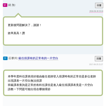
銘 無
:
5F
回覆
2018-08-30 23:16
更新後問題解決了，謝謝！
效率真高！讚
莊攀州
:
級任排課有的正常有的一片空白
1F
回覆
2017-08-25 21:27
本學年度科任課表排好後由級任老師登入排課時有的正常但是多位老師
出現課表一片空白無法排課
班級課表查詢是正常的有科任課但是進入級任排課課表竟是一片空白
請教一下問題可能出現在哪個環節