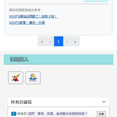
網站有問題建議先參考：
XOOPS網站出問題了！自救十招！
XOOPS管理、備份、升級
(目前頁次)
«
‹
1
›
»
左邊區域內容
快速登入