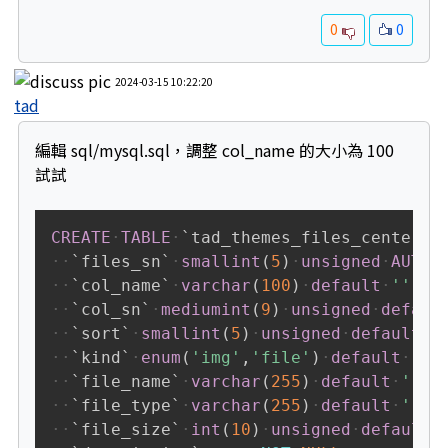
0
0
2024-03-15 10:22:20
tad
編輯 sql/mysql.sql，調整 col_name 的大小為 100
試試
Copy
CREATE
TABLE
`
tad_themes_files_center
`
`
files_sn
`
smallint
(
5
)
unsigned
AUTO_
`
col_name
`
varchar
(
100
)
default
''
,
`
col_sn
`
mediumint
(
9
)
unsigned
defaul
`
sort
`
smallint
(
5
)
unsigned
default
'
`
kind
`
enum
(
'img'
,
'file'
)
default
'im
`
file_name
`
varchar
(
255
)
default
''
,
`
file_type
`
varchar
(
255
)
default
''
,
`
file_size
`
int
(
10
)
unsigned
default