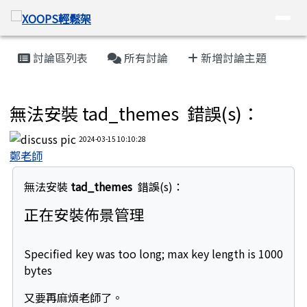
XOOPS輕鬆架
導覽列
跳至主內容區
頁尾區域
主內容區域
討論區列表
所有討論
新增討論主題
Tad Themes 佈景管理
無法安裝 tad_themes 錯誤(s)：
2024-03-15 10:10:28
鄭老師
無法安裝
tad_themes
錯誤(s)：
正在安裝佈景管理
Specified key was too long; max key length is 1000
bytes
又要再麻煩老師了。