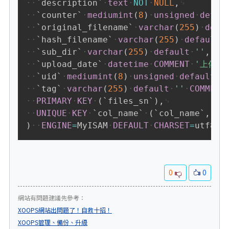
`
description
`
text
NOT
NULL
,
`
counter
`
mediumint
(
8
)
unsigned
defau
`
original_filename
`
varchar
(
255
)
defa
`
hash_filename
`
varchar
(
255
)
default
`
sub_dir
`
varchar
(
255
)
default
''
,
`
upload_date
`
datetime
COMMENT
'上傳時
`
uid
`
mediumint
(
8
)
unsigned
default
0
`
tag
`
varchar
(
255
)
default
''
COMMENT
PRIMARY
KEY
(
`
files_sn
`
)
,
UNIQUE
KEY
`
col_name
`
(
`
col_name
`
,
`
co
)
ENGINE
=
MyISAM
DEFAULT
CHARSET
=
utf8
;
0
0
網站有問題建議先參考：
XOOPS網站出問題了！自救十招！
XOOPS管理、備份、升級