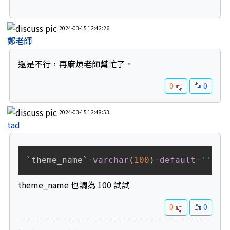
2024-03-15 12:42:26
鄭老師
還是不行，再麻煩老師幫忙了。
0
0
2024-03-15 12:48:53
tad
Copy
`
theme_name
`
varchar
(
100
)
default
''
CO
theme_name 也調為 100 試試
0
0