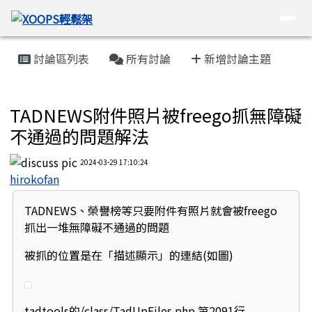
XOOPS輕鬆架
導覽列
跳至主內容區
頁尾區域
主內容區域
討論區列表
所有討論
新增討論主題
Tad Tools 工具包
TADNEWS附件照片被freego抓無障礙
不通過的問題解法
2024-03-29 17:10:24
hirokofan
TADNEWS、榮譽榜等只要附件有照片就會被freego
抓出一堆無障礙不通過的問題
被抓的位置是在「描述顯示」的連結(如圖)
tadtools的/class/TadUpFiles.php 第2091行