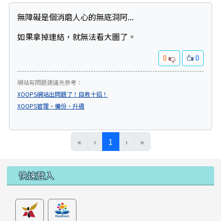
無障礙是個消磨人心的無底洞阿...
如果拿掉連結，就無法看大圖了。
0
0
網站有問題建議先參考：
XOOPS網站出問題了！自救十招！
XOOPS管理、備份、升級
(目前頁次)
«
‹
1
›
»
左邊區域內容
快速登入