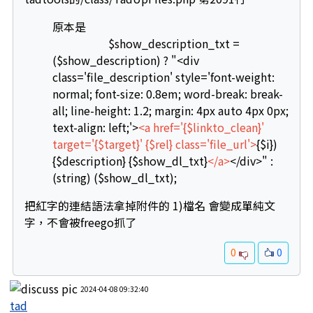
原本是
$show_description_txt =
($show_description) ? "<div
class='file_description' style='font-weight:
normal; font-size: 0.8em; word-break: break-
all; line-height: 1.2; margin: 4px auto 4px 0px;
text-align: left;'>
<a href='{$linkto_clean}'
target='{$target}' {$rel} class='file_url'>
{$i})
{$description} {$show_dl_txt}
</a>
</div>" :
(string) ($show_dl_txt);
把紅字的連結語法拿掉附件的 1)檔名 會變成單純文
字，不會被freego抓了
0
0
2024-04-08 09:32:40
tad