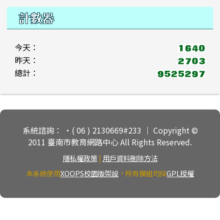
計數器
今天：
昨天：
總計：
頁尾區域內容
系統諮詢： ‧( 06 ) 2130669#233 ｜ Copyright ©
2011 臺南市教育網路中心 All Rights Reserved.
隱私權政策
|
用戶資料刪除方法
本系統使用
XOOPS校園版架設
，所有模組均採
GPL授權