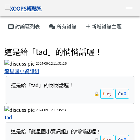
XOOPS輕鬆架
導覽列
跳至主內容區
頁尾區域
主內容區域
討論區列表
所有討論
新增討論主題
校園網站輕鬆架一般討論區
這是給「tad」的悄悄話喔！
2024-09-12 11:31:26
龍星國小資訊組
這是給「tad」的悄悄話喔！
0
0
2024-09-12 11:35:54
tad
這是給「龍星國小資訊組」的悄悄話喔！
0
0