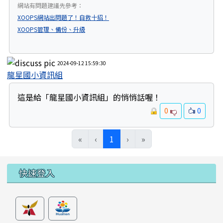
網站有問題建議先參考：
XOOPS網站出問題了！自救十招！
XOOPS管理、備份、升級
2024-09-12 15:59:30
龍星國小資訊組
這是給「龍星國小資訊組」的悄悄話喔！
0
0
(目前頁次)
«
‹
1
›
»
左邊區域內容
快速登入