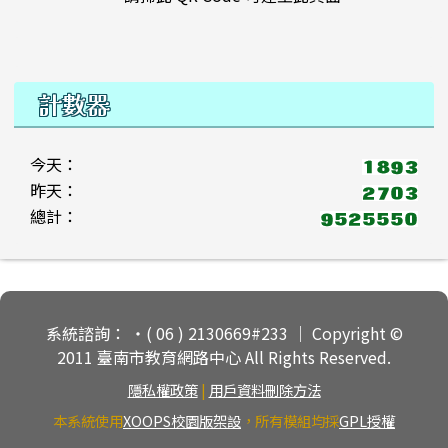
計數器
今天：
昨天：
總計：
頁尾區域內容
系統諮詢： ‧( 06 ) 2130669#233 ｜ Copyright ©
2011 臺南市教育網路中心 All Rights Reserved.
隱私權政策
|
用戶資料刪除方法
本系統使用
XOOPS校園版架設
，所有模組均採
GPL授權