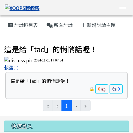
XOOPS輕鬆架
導覽列
跳至主內容區
頁尾區域
主內容區域
討論區列表
所有討論
新增討論主題
XOOPS輕鬆架快速上手
這是給「tad」的悄悄話喔！
2024-11-01 17:07:34
賴盈宗
這是給「tad」的悄悄話喔！
0
0
(目前頁次)
«
‹
1
›
»
左邊區域內容
快速登入