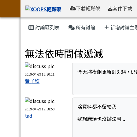
XOOPS輕鬆架
導覽列
跳至主內容區
下載輕鬆架
套件下載
頁尾區域
主內容區域
討論區列表
所有討論
新增討論主
Tad Gallery 電子相簿
無法依時間做遞減
今天將模組更新到3.84，
2019-04-29 12:30:11
黃子欣
啥資料都不留給我
2019-04-29 12:58:50
tad
我想麻煩也沒辦法阿...