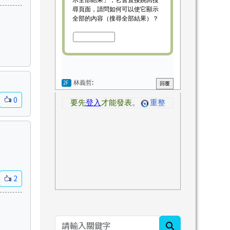
0
2
search