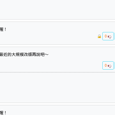
喔！
0
最近的大規模改版再說吧～
0
喔！