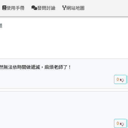
使用手冊
發問討論
網站地圖
題
仍然無法依時間做遞減，麻煩老師了！
0
0