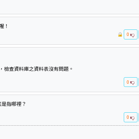
喔！
0
，檢查資料庫之資料表沒有問題。
0
底是指哪裡？
0