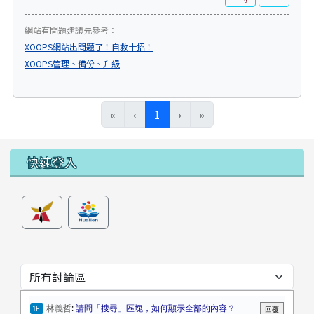
網站有問題建議先參考：
XOOPS網站出問題了！自救十招！
XOOPS管理、備份、升級
(目前頁次)
«
‹
1
›
»
左邊區域內容
快速登入