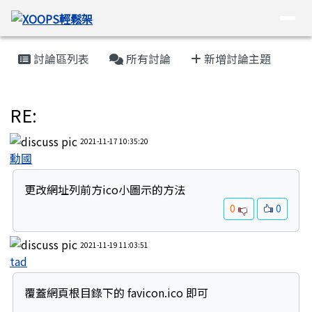
XOOPS輕鬆架
導覽列
跳至主內容區
頁尾區域
主內容區域
討論區列表
所有討論
新增討論主題
懶人框架討論區
RE:
2021-11-17 10:35:20
勳國
更改網址列前方ico小圖示的方法
0
0
2021-11-19 11:03:51
tad
覆蓋網頁根目錄下的 favicon.ico 即可