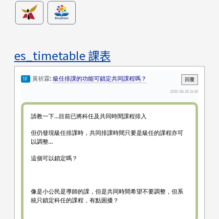
es_timetable 課表