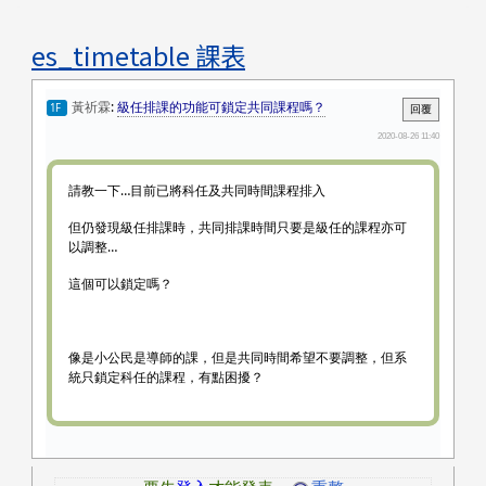
es_timetable 課表