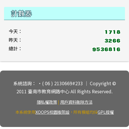
計數器
今天：
昨天：
總計：
頁尾區域內容
系統諮詢： ‧( 06 ) 2130669#233 ｜ Copyright ©
2011 臺南市教育網路中心 All Rights Reserved.
隱私權政策
|
用戶資料刪除方法
本系統使用
XOOPS校園版架設
，所有模組均採
GPL授權