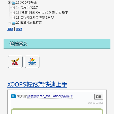
16.XOOPS升級
17.常用CSS語法
18.[轉貼] 升級 Centos 6.5 的 php 版本
19.自行修正為無障礙 2.0 AA
20.關於桃園私有雲
|
展開
闔起
快速登入
XOOPS輕鬆架快速上手