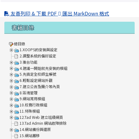
友善列印 & 下載 PDF
匯出 MarkDown 格式
左邊區域內容
書籍目錄
總目錄
1.XOOPS的安裝與設定
2.調整系統的偏好設定
3.後台功能
4.建議一開始就先安裝的模組
5.先搞定全校師生帳號
6.輕鬆設定網站外觀
7.建立公告及簡介等內頁
8.區塊管理
9.網站常用模組
10.校務行政模組
11.特殊模組
12.Tad Web 建立班級網頁
13.Tad Admin 網站故障排除
14.網站備份與還原
15.網站搬移