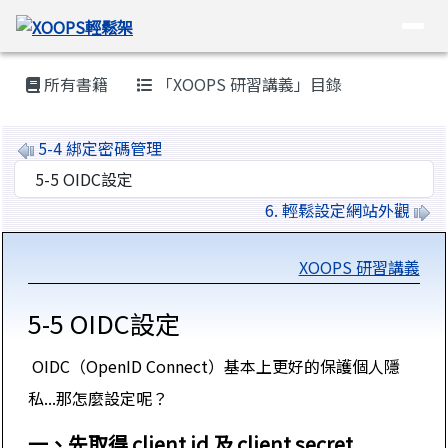
XOOPS輕鬆架
導覽列
跳至主內容區
頁尾區域
主內容區域
所有書籍
「XOOPS 研習講義」目錄
5-4 綁定密碼管理
選擇後會自動跳轉頁面
6. 輕鬆設定網站外觀
XOOPS 研習講義
5-5 OIDC設定
OIDC（OpenID Connect）基本上更好的保護個人隱
私...那怎麼設定呢？
一、先取得 client id 及 client secret