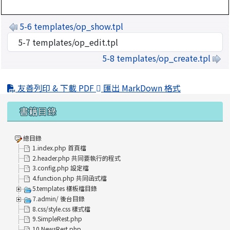
5-6 templates/op_show.tpl
選擇後會自動跳轉頁面
5-8 templates/op_create.tpl
友善列印 & 下載 PDF
匯出 MarkDown 格式
左邊區域內容
書籍目錄
總目錄
1.index.php 首頁檔
2.header.php 共同要執行的程式
3.config.php 設定檔
4.function.php 共同函式檔
5.templates 樣板檔目錄
7.admin/ 後台目錄
8.css/style.css 樣式檔
9.SimpleRest.php
10.NewsRest.php