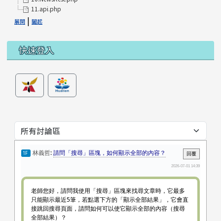
11.api.php
|
展開
闔起
快速登入