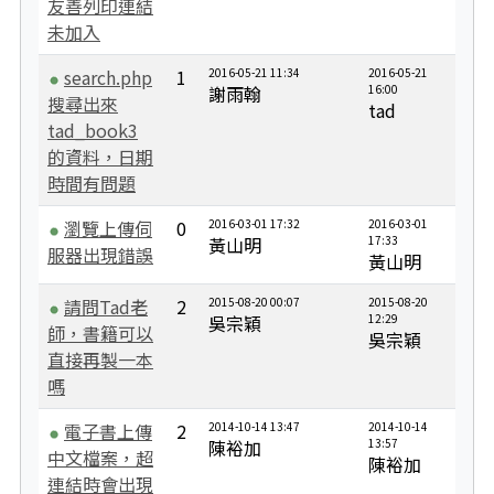
友善列印連結
未加入
search.php
1
2016-05-21 11:34
2016-05-21
謝雨翰
16:00
搜尋出來
tad
tad_book3
的資料，日期
時間有問題
瀏覽上傳伺
0
2016-03-01 17:32
2016-03-01
黃山明
17:33
服器出現錯誤
黃山明
請問Tad老
2
2015-08-20 00:07
2015-08-20
吳宗穎
12:29
師，書籍可以
吳宗穎
直接再製一本
嗎
電子書上傳
2
2014-10-14 13:47
2014-10-14
陳裕加
13:57
中文檔案，超
陳裕加
連結時會出現