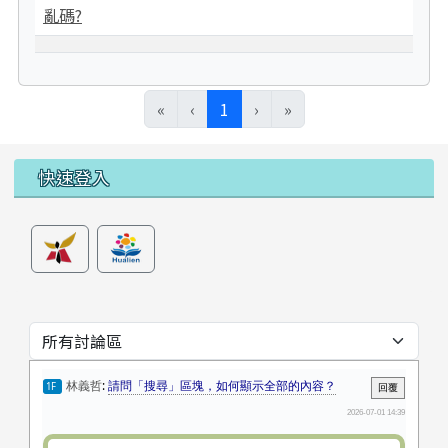
亂碼?
(目前頁次)
«
‹
1
›
»
左邊區域內容
快速登入