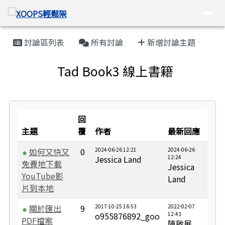
XOOPS輕鬆架
導覽列
跳至主內容區
頁尾區域
主內容區域
討論區列表
所有討論
新增討論主題
Tad Book3 線上書籍
回
主題
覆
作者
最新回應
如何又快又
0
2024-06-26 12:21
2024-06-26
Jessica Land
12:24
免費地下載
Jessica
YouTube影
Land
片到本地
關於匯出
9
2017-10-25 16:53
2022-02-07
o955876892_goo
12:43
PDF檔案
陳啟展