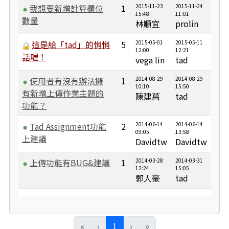
我想要新增計算欄位
1
2015-11-23
2015-11-24
15:48
11:01
數量
林順宜
prolin
這是給「tad」的悄悄
5
2015-05-01
2015-05-11
12:00
12:21
話喔！
vega lin
tad
使用者有沒有辦法擁
1
2014-08-29
2014-08-29
10:10
15:50
有新增上傳作業主題的
陳建菖
tad
功能？
Tad Assignment功能
2
2014-06-14
2014-06-14
09:05
13:58
上建議
Davidtw
Davidtw
上傳功能有BUG&建議
1
2014-03-28
2014-03-31
12:24
15:05
郭人豪
tad
(目前頁次)
«
‹
1
›
»