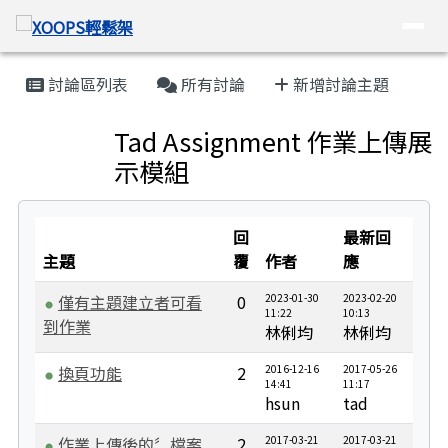
XOOPS輕鬆架
導覽列
跳至主內容區
頁尾區域
主內容區域
討論區列表
所有討論
新增討論主題
Tad Assignment 作業上傳展
示模組
回
最新回
主題
覆
作者
應
僅有主題建立者可看
0
2023-01-30
2023-02-20
11:22
10:13
到作業
林俐均
林俐均
換頁功能
2
2016-12-16
2017-05-26
14:41
11:17
hsun
tad
作業上傳後的〞檔案
2
2017-03-21
2017-03-21