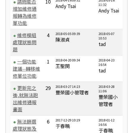
請問能否
10
2018-04-16 09:52
2018-05-16
Andy Tsai
11:32
增加維修通
Andy Tsai
報轉為維修
單功能
維修模組
4
2018-05-05 09:39
2018-05-07
陳淑貞
10:53
處理狀態問
tad
題
一個功能
1
2018-04-20 09:34
2018-04-23
王聖閔
16:54
建議--轉移維
tad
修單位功能
更新完之
29
2018-03-27 14:23
2018-03-28
豐榮國小管理者
11:06
後,就無法跑
豐榮國小
出維修通報
管理者
畫面
無法篩選
6
2017-12-29 10:19
2018-01-12
于春曉
16:56
處理狀態及
于春曉