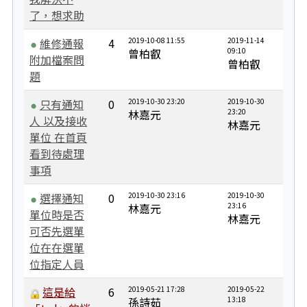
了，想求助
維修通報
4
2019-10-08 11:55
2019-11-14
曾柏叡
09:10
附加檔案問
曾柏叡
題
只有通知
0
2019-10-30 23:20
2019-10-30
林嘉元
23:20
人 以及接收
林嘉元
單位 在首頁
看到待處理
事項
選擇通知
0
2019-10-30 23:16
2019-10-30
林嘉元
23:16
單位時是否
林嘉元
可否先選單
位在在選單
位指定人員
這是給
6
2019-05-21 17:28
2019-05-22
孫詩茹
13:18