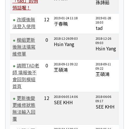
「tad」的悄
孫詩茹
悄話喔！
改版後無
12
2019-01-24 11:18
2019-01-28
于春曉
18:03
法登入使用
tad
模組更新
0
2018-12-26 09:03
2018-12-26
Hsin Yang
09:03
後無法填寫
Hsin Yang
維修單
請問TAD老
0
2018-09-11 09:22
2018-09-11
王碩鴻
09:22
師 填報後不
王碩鴻
會回到模組
首頁
更新後變
12
2018-06-05 14:06
2018-06-06
SEE KHH
09:17
更維修狀態
SEE KHH
無法輸入回
覆