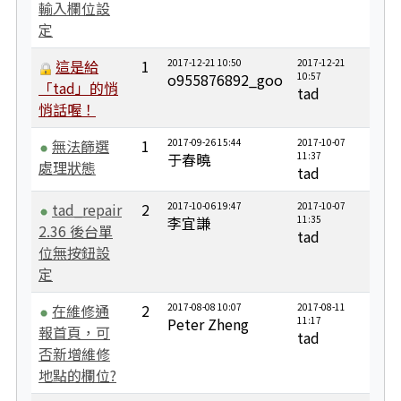
輸入欄位設
定
這是給
1
2017-12-21 10:50
2017-12-21
o955876892_goo
10:57
「tad」的悄
tad
悄話喔！
無法篩選
1
2017-09-26 15:44
2017-10-07
于春曉
11:37
處理狀態
tad
tad_repair
2
2017-10-06 19:47
2017-10-07
李宜謙
11:35
2.36 後台單
tad
位無按鈕設
定
在維修通
2
2017-08-08 10:07
2017-08-11
Peter Zheng
11:17
報首頁，可
tad
否新增維修
地點的欄位?