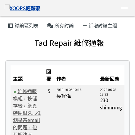
XOOPS輕鬆架
導覽列
跳至主內容區
頁尾區域
主內容區域
討論區列表
所有討論
新增討論主題
Tad Repair 維修通報
回
主題
覆
作者
最新回應
維修通報
5
2019-10-05 10:46
2022-06-28
吳智偉
18:22
模組，按儲
230
存後，網頁
shinnrung
轉圈很久...推
測是寄email
的問題，但
我解決不