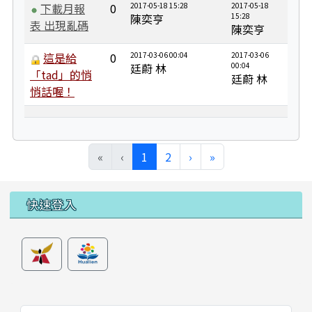
下載月報
0
2017-05-18 15:28
2017-05-18
陳奕亨
15:28
表 出現亂碼
陳奕亨
這是給
0
2017-03-06 00:04
2017-03-06
廷蔚 林
00:04
「tad」的悄
廷蔚 林
悄話喔！
(目前頁次)
下一頁
最後頁
«
‹
1
2
›
»
左邊區域內容
快速登入