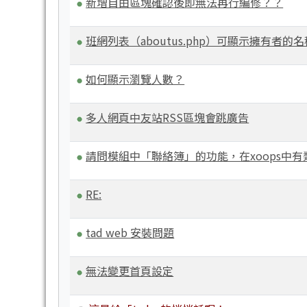
新增自由區塊確認後即無法再行編修？？
班網列表（aboutus.php）可顯示擁有者的
如何顯示瀏覽人數？
多人網頁中友站RSS區塊會跳廣告
請問模組中「聯絡簿」的功能，在xoops中
RE:
tad web 安裝問題
無法變更首頁設定