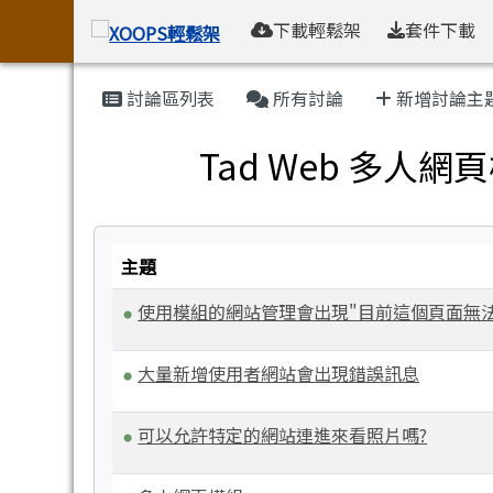
XOOPS輕鬆架
導覽列
跳至主內容區
下載輕鬆架
套件下載
頁尾區域
主內容區域
討論區列表
所有討論
新增討論主
Tad Web 多人網
主題
使用模組的網站管理會出現"目前這個頁面無
大量新增使用者網站會出現錯誤訊息
可以允許特定的網站連進來看照片嗎?