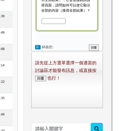
1:39
0:49
1:08
5:14
9:22
5:35
7:49
search
8:33