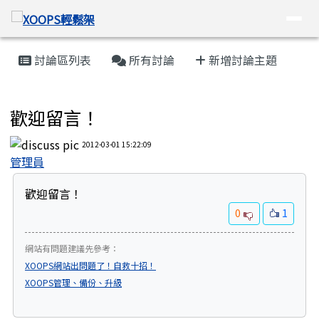
XOOPS輕鬆架
導覽列
跳至主內容區
頁尾區域
主內容區域
討論區列表
所有討論
新增討論主題
即時留言簿
歡迎留言！
2012-03-01 15:22:09
管理員
歡迎留言！
0
1
網站有問題建議先參考：
XOOPS網站出問題了！自救十招！
XOOPS管理、備份、升級