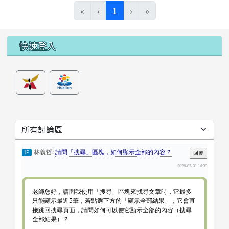
(目前頁次)
«
‹
1
›
»
左邊區域內容
快速登入