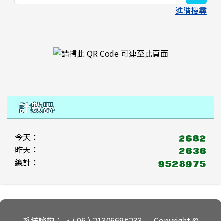
進階搜尋
右邊區域內容
計數器
今天：
昨天：
總計：
頁尾區域內容
系統諮詢： ‧( 06 ) 2130669#233 ｜ Copyright ©