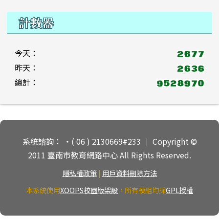
計數器
今天：
昨天：
總計：
頁尾區域內容
系統諮詢： ‧( 06 ) 2130669#233 ｜ Copyright ©
2011 臺南市教育網路中心 All Rights Reserved.
隱私權政策
|
用戶資料刪除方法
本系統使用
XOOPS校園版架設
，所有模組均採
GPL授權