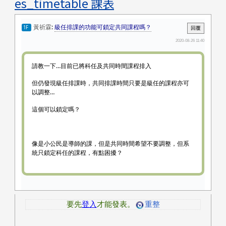
es_timetable 課表