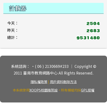
計數器
今天：
昨天：
總計：
頁尾區域內容
系統諮詢： ‧( 06 ) 2130669#233 ｜ Copyright ©
2011 臺南市教育網路中心 All Rights Reserved.
隱私權政策
|
用戶資料刪除方法
本系統使用
XOOPS校園版架設
，所有模組均採
GPL授權