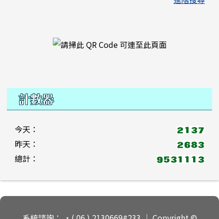
右邊區域內容
計數器
今天：
昨天：
總計：
頁尾區域內容
系統諮詢： ‧( 06 ) 2130669#233 ｜ Copyright ©