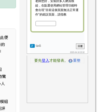
如此便
善的
作
因
時驚
多人
頁模組
種評