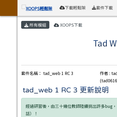
XOOPS輕鬆架
導覽列
跳至主內容區
下載輕鬆架
套件下載
頁尾區域
主內容區域
所有模組
XOOPS下載
Tad
套件名稱： tad_web 1 RC 3
作者 : ta
(tad061
tad_web 1 RC 3 更新說明
經過研習後，由三十幾位教師陸續挑出許多bug
話）！