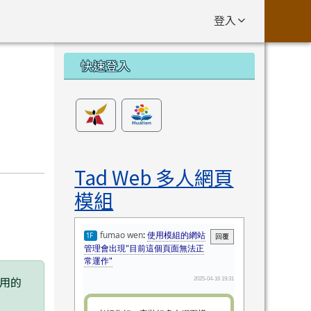
登入
左邊區域內容
快速登入
Tad Web 多人網頁
模組
用的