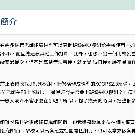
」簡介
直有需多網管老師建議是否可以寫個班級網頁模組給學校使用，
構不小，而且總是被其他工作打斷，此外，也想不出一個比較妥
續寫過幾次，但不是寫到無法善後，就是覺 得日後維護不易而
正值修改Tad系列模組，把架構轉成標準的XOOPS2.5架構，
有位老師在FB上詢問：「暑假研習是否會上班級網頁模組？」這
一般人或許不會那麼在乎吧！所 以，撥了幾天的時間，把整個
模組雖然是針對班級網頁模組開發，但我還是將其定位在個人網
門設個網頁；學校可以替各班或社團開個網頁，也可以拿來做各