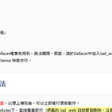
「是」
efacer確實有用到，無法關閉，那麼，請於Defacer中加入tad_w
_theme 佈景亦可。
方法
畫面
，以便上傳完後，可以立即進行更新動作。
odules下，直接覆蓋即可（
把舊的 tad_web 目錄整個刪除，注