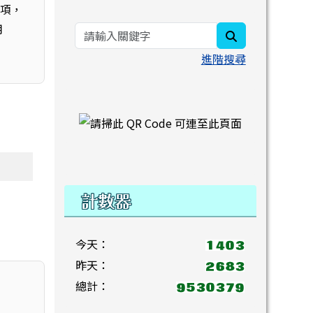
選項，
用
search
進階搜尋
右邊區域內容
計數器
今天：
昨天：
總計：