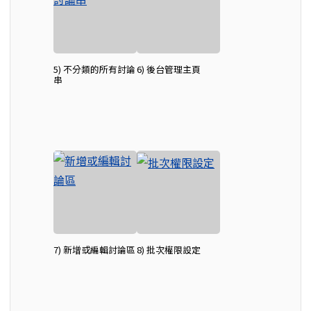
5) 不分類的所有討論
6) 後台管理主頁
串
7) 新增或編輯討論區
8) 批次權限設定