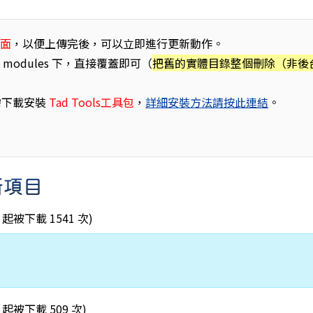
畫面
，以便上傳完後，可以立即進行更新動作。
odules 下，直接覆蓋即可（
把舊的實體目錄整個刪除（非後
需下載安裝
Tad Tools工具包
，
詳細安裝方法請按此連結
。
更新項目
:29 起被下載 1541 次)
:06 起被下載 509 次)