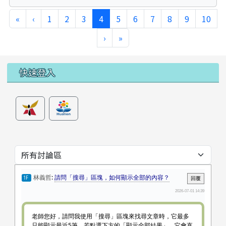
第一頁
上一頁
(目前頁次)
«
‹
1
2
3
4
5
6
7
8
9
10
下一頁
最後頁
›
»
左邊區域內容
快速登入