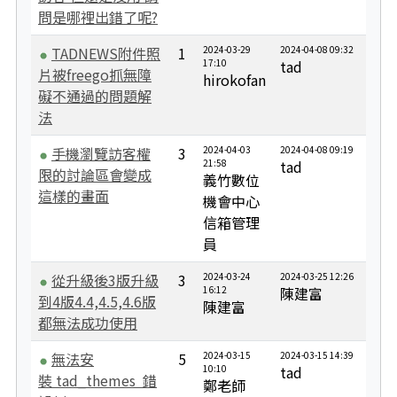
問是哪裡出錯了呢?
TADNEWS附件照
1
2024-03-29
2024-04-08 09:32
17:10
tad
片被freego抓無障
hirokofan
礙不通過的問題解
法
手機瀏覽訪客權
3
2024-04-03
2024-04-08 09:19
21:58
tad
限的討論區會變成
義竹數位
這樣的畫面
機會中心
信箱管理
員
從升級後3版升級
3
2024-03-24
2024-03-25 12:26
16:12
陳建富
到4版4.4,4.5,4.6版
陳建富
都無法成功使用
無法安
5
2024-03-15
2024-03-15 14:39
10:10
tad
裝 tad_themes 錯
鄭老師