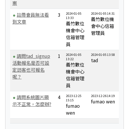
案
註冊會員無法看
3
2024-01-05
2024-01-05 14:31
13:33
義竹數位機
到文章
義竹數位
會中心信箱
機會中心
管理員
信箱管理
員
請問tad_signup
1
2024-01-05
2024-01-05 13:58
13:22
tad
活動報名是否可設
義竹數位
定訪客也可報名
機會中心
呢？
信箱管理
員
請問系統圖片顯
4
2023-12-25
2023-12-26 14:19
15:15
fumao wen
示不正常，怎麼辦?
fumao
wen