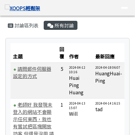
XOOPS輕鬆架
導覽列
跳至主內容區
頁尾區域
主內容區域
討論區列表
所有討論
No Discuss Title
回
主題
覆
作者
最新回應
請問郵件伺服器
5
2024-04-12
2024-04-18 06:07
10:16
HuangHuai-
設定的方式
Huai
Ping
Ping
Huang
老師好 我發現未
1
2024-04-13
2024-04-14 16:15
15:07
tad
登入的網站不會顯
Will
示任何東西，我也
有嘗試把區塊開放
訪客 但還是沒用 請