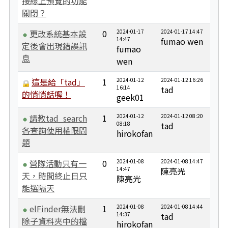
接線上預覽的功能
關閉？
更改系統基本設
0
2024-01-17
2024-01-17 14:47
14:47
fumao wen
定後會出現錯誤訊
fumao
息
wen
這是給「tad」
1
2024-01-12
2024-01-12 16:26
16:14
tad
的悄悄話喔！
geek01
請教tad_search
1
2024-01-12
2024-01-12 08:20
08:18
tad
各查詢使用權限問
hirokofan
題
營隊活動只有一
0
2024-01-08
2024-01-08 14:47
14:47
陳亮光
天，時間終止日只
陳亮光
能選隔天
elFinder無法刪
1
2024-01-08
2024-01-08 14:44
14:37
tad
除子資料夾中的檔
hirokofan